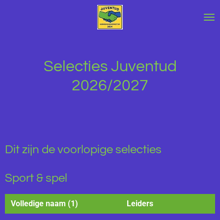
Ga
direct
naar
de
hoofdinhoud
Selecties Juventud
2026/2027
Dit zijn de voorlopige selecties
Sport & spel
Volledige naam (1)
Leiders